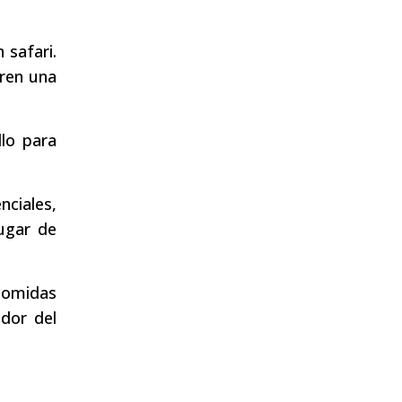
 safari.
eren una
llo para
ciales,
ugar de
 comidas
ador del