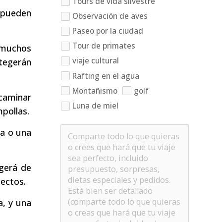
Tours de vida silvestre
s pueden
Observación de aves
Paseo por la ciudad
Tour de primates
 muchos
viaje cultural
otegerán
Rafting en el agua
Montañismo
golf
caminar
Luna de miel
pollas.
ha o una
egerá de
sectos.
a, y una