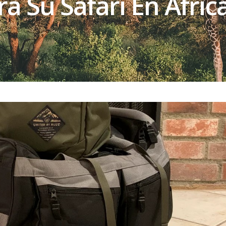
 Su Safari En Áfric