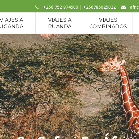
+256 752 974500 | +256785025022
afri
VIAJES A
VIAJES A
VIAJES
UGANDA
RUANDA
COMBINADOS