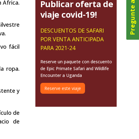
Pregunte ahora
Publicar oferta de
 África.
viaje covid-19!
ilvestre
DESCUENTOS DE SAFARI
va.
POR VENTA ANTICIPADA
vo fácil
PARA 2021-24
Reserve un paquete con descuento
a ropa.
de Epic Primate Safari and Wildlife
Encounter a Uganda
Reserve este viaje
stente y
ículo de
acio de