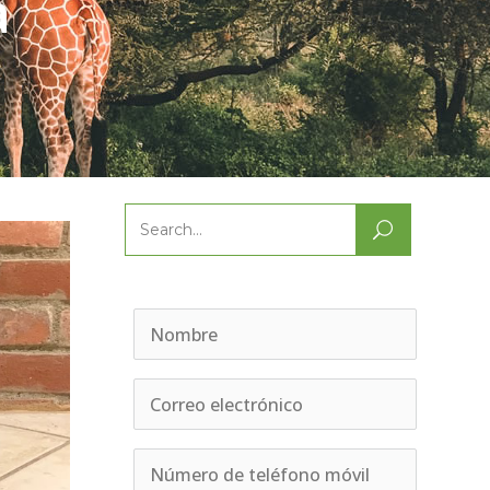
a
Search
for: