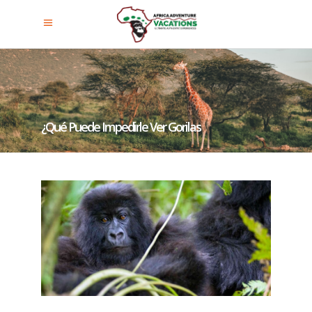
¿Qué Puede Impedirle Ver Gorilas
De Montaña En Uganda, Ruanda
Y El Congo?