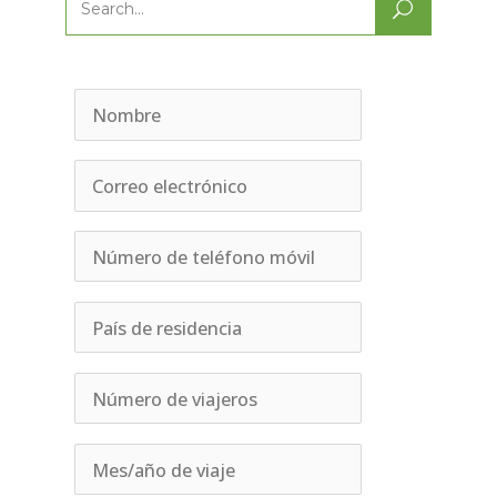
Search
for: