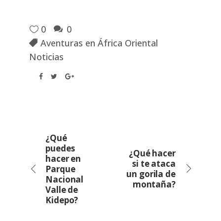
0
0
Aventuras en África Oriental
Noticias
¿Qué
puedes
¿Qué hacer
hacer en
si te ataca
Parque
un gorila de
Nacional
montaña?
Valle de
Kidepo?