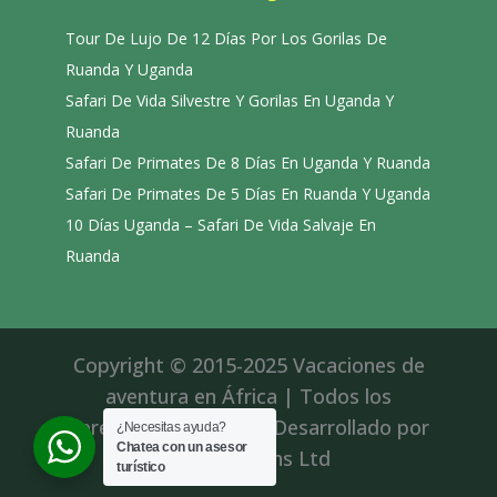
Tour De Lujo De 12 Días Por Los Gorilas De
Ruanda Y Uganda
Safari De Vida Silvestre Y Gorilas En Uganda Y
Ruanda
Safari De Primates De 8 Días En Uganda Y Ruanda
Safari De Primates De 5 Días En Ruanda Y Uganda
10 Días Uganda – Safari De Vida Salvaje En
Ruanda
Copyright © 2015-2025 Vacaciones de
aventura en África | Todos los
derechos reservados|Desarrollado por
¿Necesitas ayuda?
Chatea con un asesor
Roll Solutions Ltd
turístico