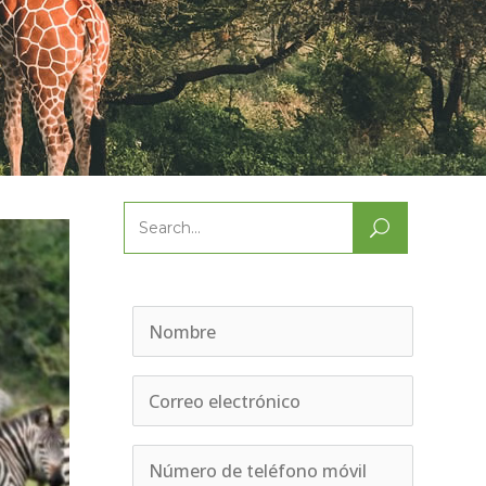
Search
for: