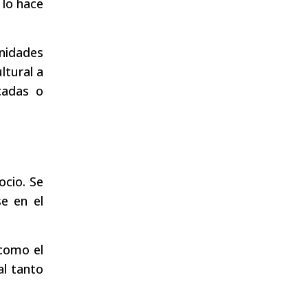
 lo hace
unidades
ltural a
cadas o
ocio. Se
se en el
 como el
al tanto