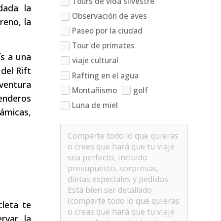
Tours de vida silvestre
dada la
Observación de aves
reno, la
Paseo por la ciudad
Tour de primates
ís a una
viaje cultural
del Rift
Rafting en el agua
aventura
Montañismo
golf
senderos
Luna de miel
rámicas,
cleta te
rvar la