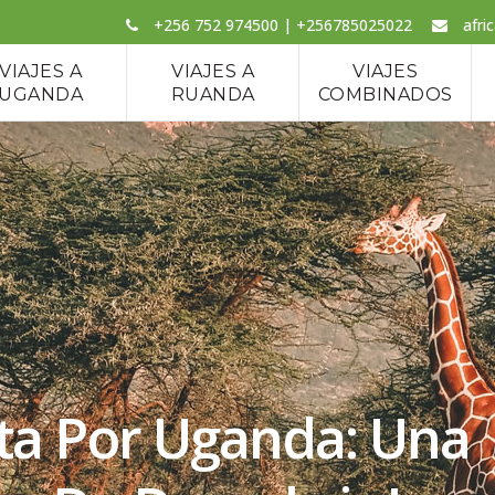
+256 752 974500 | +256785025022
afri
VIAJES A
VIAJES A
VIAJES
UGANDA
RUANDA
COMBINADOS
leta Por Uganda: Una