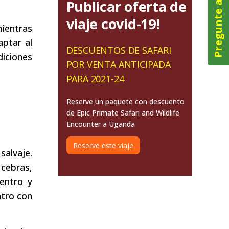
Pregunte ahora
Publicar oferta de
viaje covid-19!
mientras
aptar al
DESCUENTOS DE SAFARI
diciones
POR VENTA ANTICIPADA
PARA 2021-24
Reserve un paquete con descuento
de Epic Primate Safari and Wildlife
Encounter a Uganda
Reserve este viaje
salvaje.
cebras,
dentro y
ntro con