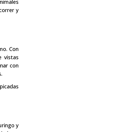
nimales
correr y
smo. Con
 vistas
inar con
.
lpicadas
uringo y