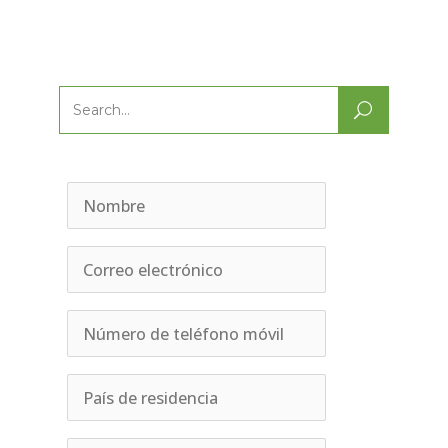
Search
for: