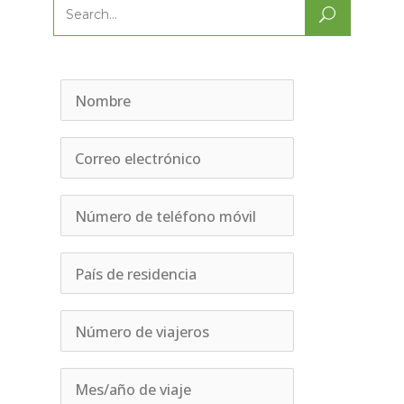
Search
for: