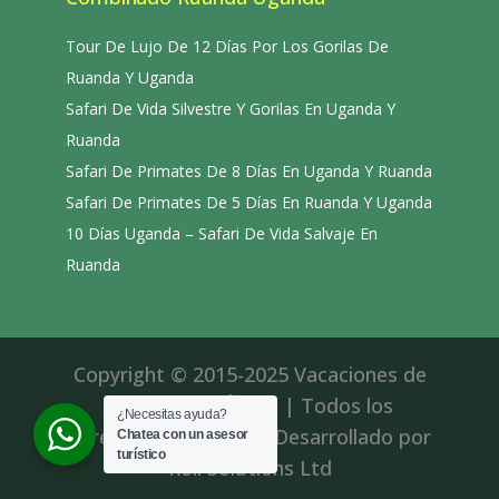
Tour De Lujo De 12 Días Por Los Gorilas De
Ruanda Y Uganda
Safari De Vida Silvestre Y Gorilas En Uganda Y
Ruanda
Safari De Primates De 8 Días En Uganda Y Ruanda
Safari De Primates De 5 Días En Ruanda Y Uganda
10 Días Uganda – Safari De Vida Salvaje En
Ruanda
Copyright © 2015-2025 Vacaciones de
aventura en África | Todos los
¿Necesitas ayuda?
derechos reservados|Desarrollado por
Chatea con un asesor
turístico
Roll Solutions Ltd