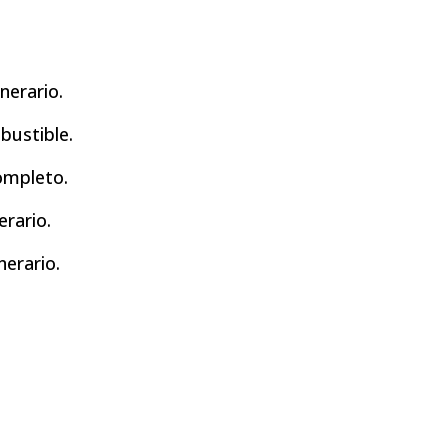
nerario.
bustible.
ompleto.
erario.
nerario.