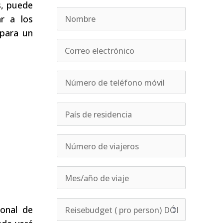
s, puede
r a los
 para un
ional de