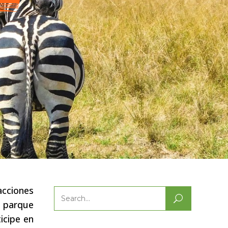
acciones
Search
l parque
for:
icipe en