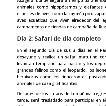
Akagera, donde llegará a tiempo para embar
animales como hipopótamos y elefantes q
especies de aves como la cigüeña pico zapat
aves acuáticas que viven alrededor del l
campamento de tiendas de campaña de Ruzi
Día 2: Safari de día completo
En el segundo día de sus 3 días en el Pa
desayune y realice un safari matutino co
levantan temprano para pastar y los depr
grandes felinos como el leopardo, los leon
herbívoros como los rinocerontes pastando
animales de caza gratificantes.
Después de los safaris de la mañana, regres
tarde, será trasladado para participar en 