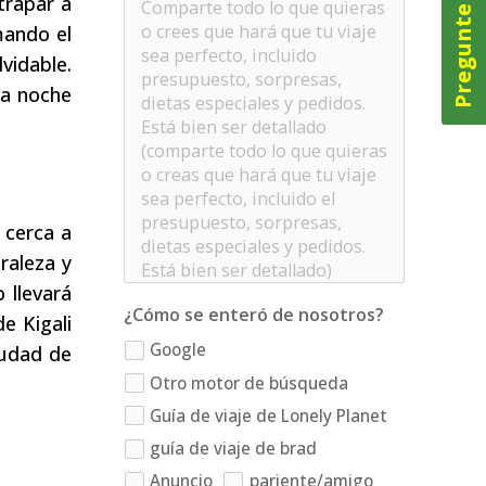
Pregunte ahora
trapar a
mando el
lvidable.
la noche
 cerca a
raleza y
 llevará
¿Cómo se enteró de nosotros?
e Kigali
Google
iudad de
Otro motor de búsqueda
Guía de viaje de Lonely Planet
guía de viaje de brad
Anuncio
pariente/amigo