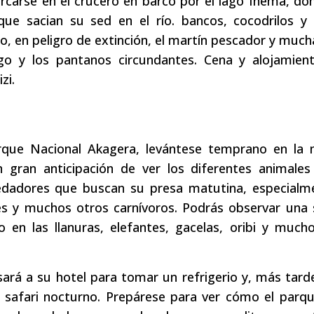
carse en el crucero en barco por el lago Ihema, do
ue sacian su sed en el río. bancos, cocodrilos y
o, en peligro de extinción, el martín pescador y much
ago y los pantanos circundantes. Cena y alojamien
zi.
rque Nacional Akagera, levántese temprano en la
n gran anticipación de ver los diferentes animale
edadores que buscan su presa matutina, especialm
es y muchos otros carnívoros. Podrás observar una 
 en las llanuras, elefantes, gacelas, oribi y much
ará a su hotel para tomar un refrigerio y, más tarde
el safari nocturno. Prepárese para ver cómo el parq