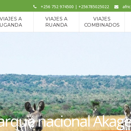
+256 752 974500 | +256785025022
afri
VIAJES A
VIAJES A
VIAJES
UGANDA
RUANDA
COMBINADOS
parque nacional Akag