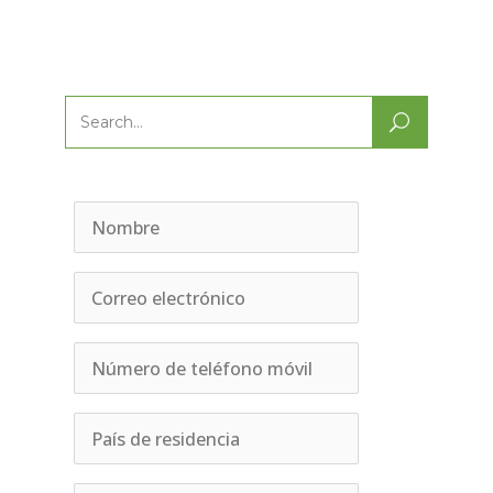
Search
for: