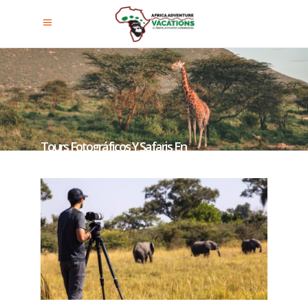
Tours Fotográficos Y Safaris En
Uganda