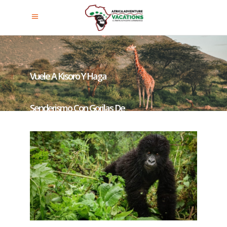
Vuele A Kisoro Y Haga
Senderismo Con Gorilas De
Montaña En El Sector Nkuringo
Del Bosque De Bwindi.