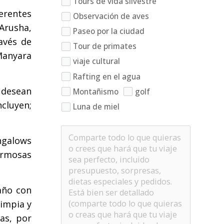
Tours de vida silvestre
erentes
Observación de aves
Arusha,
Paseo por la ciudad
avés de
Tour de primates
 Manyara
viaje cultural
Rafting en el agua
 desean
Montañismo
golf
cluyen;
Luna de miel
ngalows
hermosas
año con
limpia y
las, por