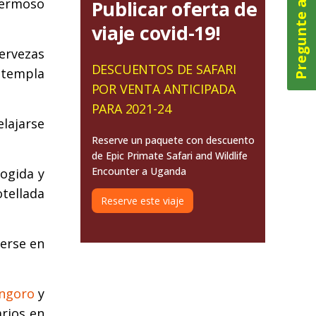
Pregunte ahora
hermoso
Publicar oferta de
viaje covid-19!
ervezas
DESCUENTOS DE SAFARI
ntempla
POR VENTA ANTICIPADA
PARA 2021-24
elajarse
Reserve un paquete con descuento
de Epic Primate Safari and Wildlife
Encounter a Uganda
cogida y
tellada
Reserve este viaje
nerse en
ngoro
y
rios en