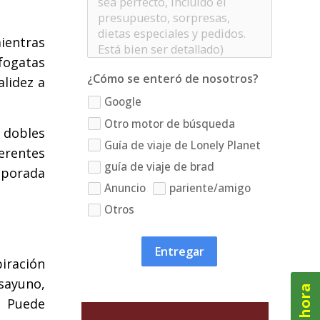
mientras
 fogatas
¿Cómo se enteró de nosotros?
alidez a
Google
Otro motor de búsqueda
 dobles
Guía de viaje de Lonely Planet
ferentes
guía de viaje de brad
mporada
Anuncio
pariente/amigo
Otros
Entregar
piración
sayuno,
. Puede