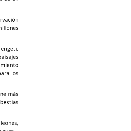
ervación
millones
rengeti,
aisajes
amiento
ara los
iene más
bestias
leones,