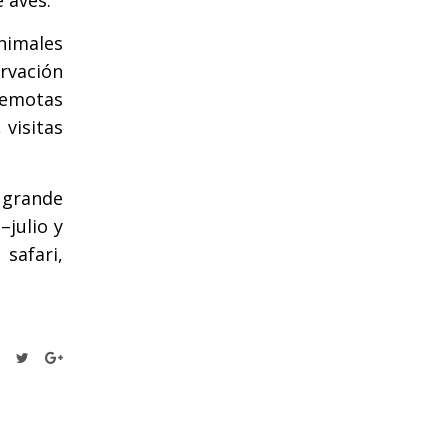
e aves.
nimales
ervación
 remotas
 visitas
s grande
julio y
safari,