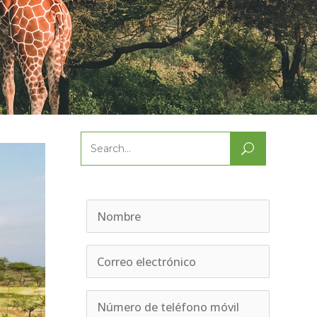
Search
for: