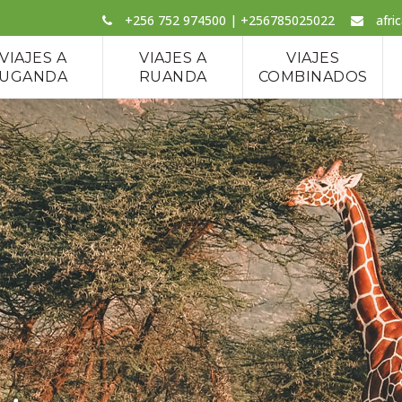
+256 752 974500 | +256785025022
afri
VIAJES A
VIAJES A
VIAJES
UGANDA
RUANDA
COMBINADOS