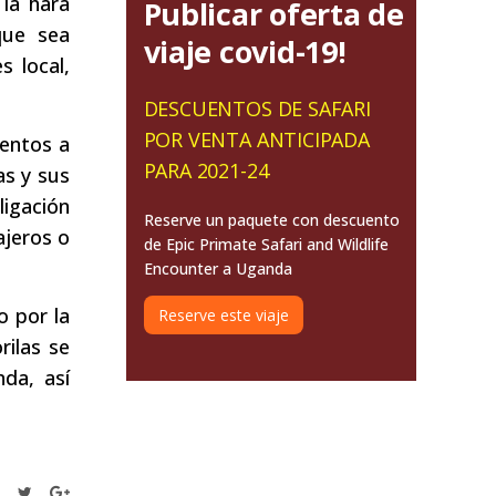
la hará
Publicar oferta de
que sea
viaje covid-19!
s local,
DESCUENTOS DE SAFARI
POR VENTA ANTICIPADA
tentos a
PARA 2021-24
as y sus
ligación
Reserve un paquete con descuento
ajeros o
de Epic Primate Safari and Wildlife
Encounter a Uganda
o por la
Reserve este viaje
rilas se
nda, así