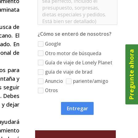
amiento
caminata
busca de
¿Cómo se enteró de nosotros?
ano. El
tado. En
Google
Pregunte ahora
sonal de
Otro motor de búsqueda
Guía de viaje de Lonely Planet
dos para
guía de viaje de brad
ontaña y
Anuncio
pariente/amigo
s seguir
Otros
s. Debes
 y dejar
Entregar
 ayudará
jamiento