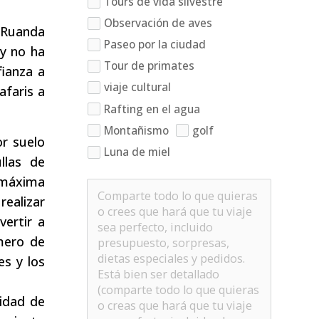
Tours de vida silvestre
Observación de aves
e Ruanda
Paseo por la ciudad
y no ha
Tour de primates
fianza a
viaje cultural
afaris a
Rafting en el agua
Montañismo
golf
r suelo
Luna de miel
llas de
a máxima
realizar
ertir a
úmero de
es y los
vidad de