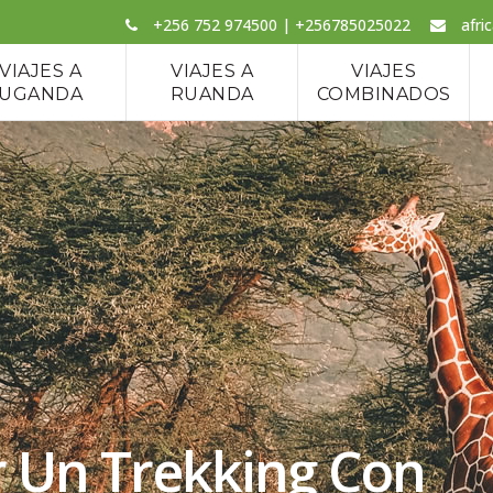
+256 752 974500 | +256785025022
afri
VIAJES A
VIAJES A
VIAJES
UGANDA
RUANDA
COMBINADOS
r Un Trekking Con