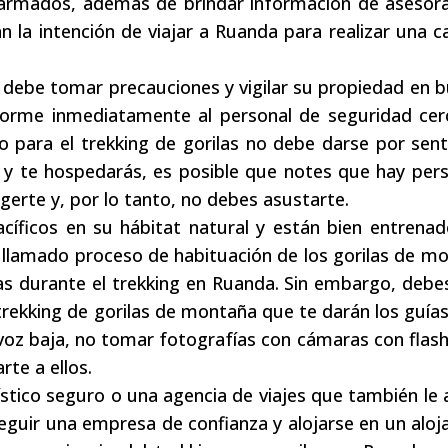
 armados, además de brindar información de asesor
n la intención de viajar a Ruanda para realizar una 
 debe tomar precauciones y vigilar su propiedad en 
orme inmediatamente al personal de seguridad cerc
 para el trekking de gorilas no debe darse por sen
ás y te hospedarás, es posible que notes que hay per
erte y, por lo tanto, no debes asustarte.
cíficos en su hábitat natural y están bien entrena
 llamado proceso de habituación de los gorilas de m
as durante el trekking en Ruanda. Sin embargo, debe
 trekking de gorilas de montaña que te darán los guía
 voz baja, no tomar fotografías con cámaras con flash
rte a ellos.
stico seguro o una agencia de viajes que también le
eguir una empresa de confianza y alojarse en un alo