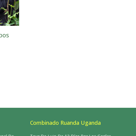
pos
Combinado Ruanda Uganda