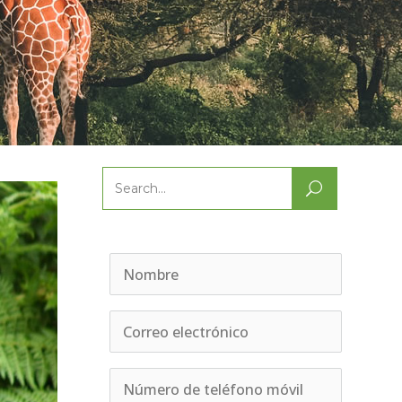
Search
for: