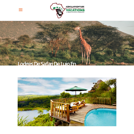
Lodges De Safari De Lujo En
Uganda