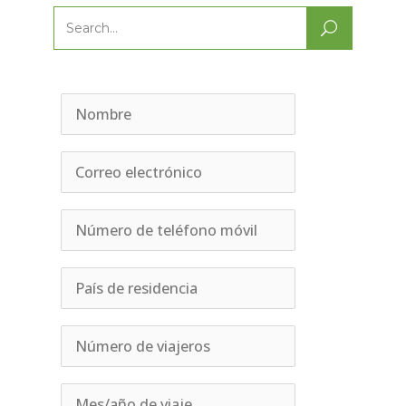
Search
for: