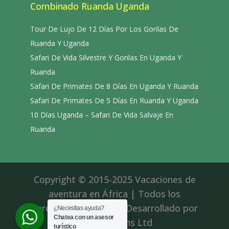
Combinado Ruanda Uganda
Tour De Lujo De 12 Días Por Los Gorilas De
Ruanda Y Uganda
Safari De Vida Silvestre Y Gorilas En Uganda Y
Ruanda
Safari De Primates De 8 Días En Uganda Y Ruanda
Safari De Primates De 5 Días En Ruanda Y Uganda
10 Días Uganda – Safari De Vida Salvaje En
Ruanda
Copyright © 2015-2025 Vacaciones de
aventura en África | Todos los
derechos reservados|Desarrollado por
¿Necesitas ayuda?
Chatea con un asesor
Roll Solutions Ltd
turístico