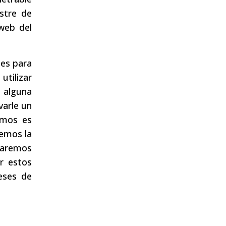
stre de
 web del
ses para
utilizar
 alguna
varle un
amos es
remos la
praremos
r estos
eses de