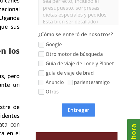
olcanes
acional
e Uganda
que sus
¿Cómo se enteró de nosotros?
Google
en los
Otro motor de búsqueda
Guía de viaje de Lonely Planet
guía de viaje de brad
as, pero
Anuncio
pariente/amigo
ante un
Otros
estre de
Entregar
identes
ata con
ra en el