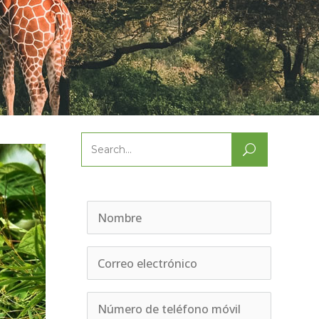
Search
for: