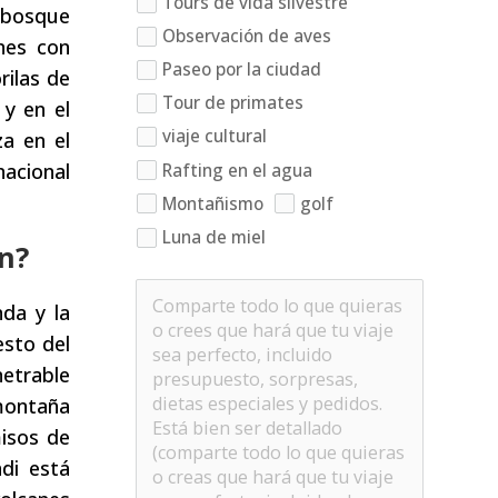
Tours de vida silvestre
 bosque
Observación de aves
nes con
Paseo por la ciudad
rilas de
Tour de primates
y en el
viaje cultural
a en el
Rafting en el agua
nacional
Montañismo
golf
Luna de miel
n?
nda y la
esto del
netrable
 montaña
misos de
di está