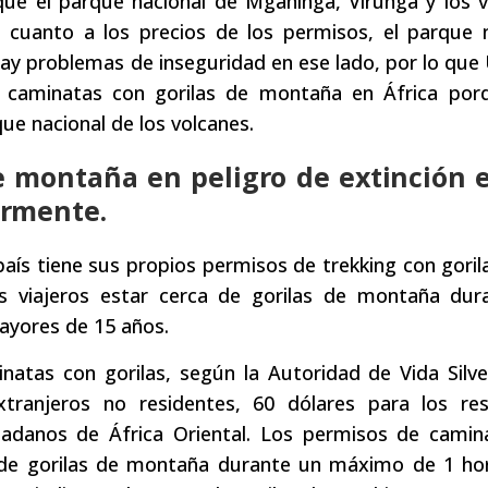
ue el parque nacional de Mgahinga, Virunga y los v
cuanto a los precios de los permisos, el parque n
 hay problemas de inseguridad en ese lado, por lo qu
r caminatas con gorilas de montaña en África por
ue nacional de los volcanes.
de montaña en peligro de extinción 
ormente.
aís tiene sus propios permisos de trekking con goril
s viajeros estar cerca de gorilas de montaña dur
ayores de 15 años.
natas con gorilas, según la Autoridad de Vida Silv
tranjeros no residentes, 60 dólares para los res
udadanos de África Oriental. Los permisos de camin
ca de gorilas de montaña durante un máximo de 1 ho