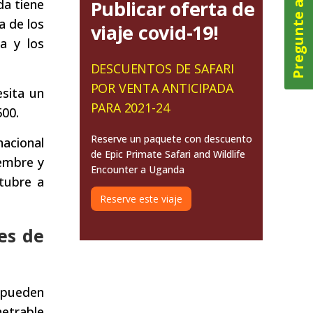
Pregunte ahora
Publicar oferta de
da tiene
a de los
viaje covid-19!
a y los
DESCUENTOS DE SAFARI
POR VENTA ANTICIPADA
esita un
PARA 2021-24
500.
Reserve un paquete con descuento
nacional
de Epic Primate Safari and Wildlife
iembre y
Encounter a Uganda
tubre a
Reserve este viaje
es de
 pueden
netrable