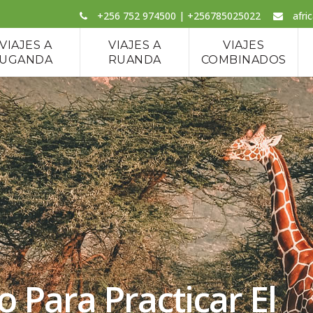
+256 752 974500 | +256785025022
afri
VIAJES A
VIAJES A
VIAJES
UGANDA
RUANDA
COMBINADOS
 Para Practicar El