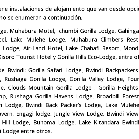
iene instalaciones de alojamiento que van desde opc
mo se enumeran a continuación.
dge, Muhabura Motel, Ichumbi Gorilla Lodge, Gahing
Hotel, Lake Mulehe Lodge, Muhabura Climbers Res
 Lodge, Air-Land Hotel, Lake Chahafi Resort, Mond
soro Tourist Hotel y Gorilla Hills Eco-Lodge, entre o
e Bwindi: Gorilla Safari Lodge, Bwindi Backpackers
, Rushaga Gorilla Lodge, Gorilla Valley Lodge, Four
e, Clouds Mountain Gorilla Lodge , Gorilla Heights
p, Rushaga Gorilla Havens Lodge, Broadbill Fores
ari Lodge, Bwindi Back Packer’s Lodge, Lake Mulehe
avern, Engagi lodge, Jungle View Lodge, Bwindi Vie
n Hill Lodge, Buhoma Lodge, Lake Kitandara Bwind
i Lodge entre otros.