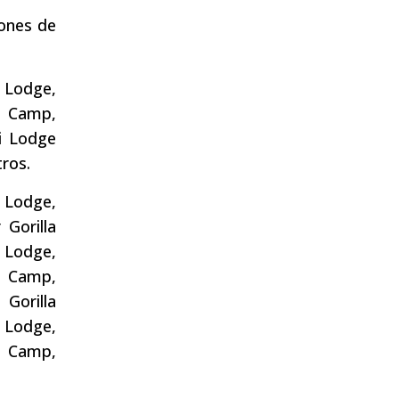
iones de
a Lodge,
t Camp,
i Lodge
tros.
 Lodge,
 Gorilla
 Lodge,
t Camp,
 Gorilla
w Lodge,
i Camp,