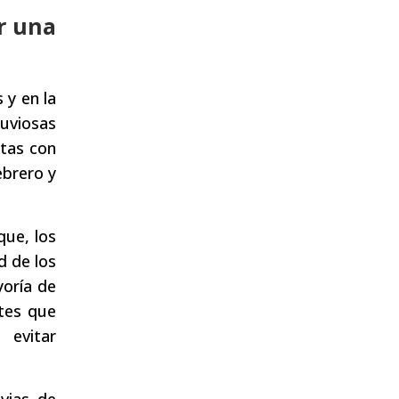
r una
 y en la
luviosas
atas con
ebrero y
que, los
d de los
yoría de
ntes que
 evitar
vias de