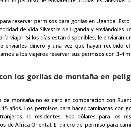
ner el permiso, le enviaremos copias escaneadas p
s para reservar permisos para gorilas en Uganda. Esto
utoridad de Vida Silvestre de Uganda y enviándoles u
ría viajar. Si los días están disponibles, le enviarán u
e enviarles dinero y una vez que hayan recibido el
jamos a los viajeros reservar sus permisos con 3-4 
con los gorilas de montaña en pelig
as de montaña no es caro en comparación con Ruand
15 años. Los permisos para hacer caminatas con gor
ranjeros no residentes, 600 dólares para los res
os de África Oriental. El dinero del permiso para cam