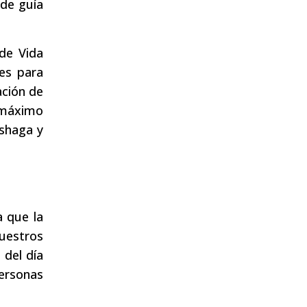
 de guía
 de Vida
res para
ación de
n máximo
ushaga y
a que la
uestros
 del día
ersonas