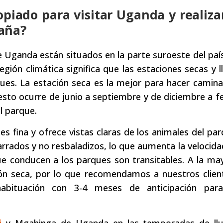
piado para visitar Uganda y realiza
aña?
Uganda están situados en la parte suroeste del país
gión climática significa que las estaciones secas y l
ues. La estación seca es la mejor para hacer camin
sto ocurre de junio a septiembre y de diciembre a f
l parque.
s fina y ofrece vistas claras de los animales del par
ados y no resbaladizos, lo que aumenta la velocida
ue conducen a los parques son transitables. A la ma
ción seca, por lo que recomendamos a nuestros clie
abituación con 3-4 meses de anticipación para
i
y Mgahinga de Uganda en las temporadas de llu