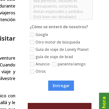
 durante
iajeros
ntención
¿Cómo se enteró de nosotros?
Google
sitar
Otro motor de búsqueda
Guía de viaje de Lonely Planet
guía de viaje de brad
venture
Anuncio
pariente/amigo
 Cuando
viaje y
Otros
ilvestre
Entregar
ico con
llá y le