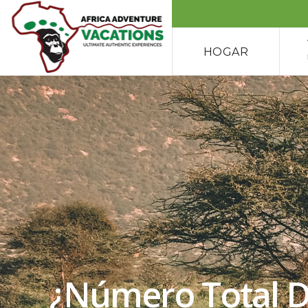
HOGAR
¿Número Total D