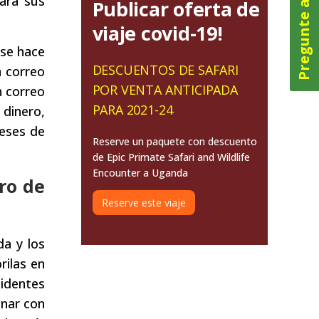
Pregunte ahora
ara sus
Publicar oferta de
viaje covid-19!
 se hace
DESCUENTOS DE SAFARI
n correo
POR VENTA ANTICIPADA
n correo
PARA 2021-24
 dinero,
meses de
Reserve un paquete con descuento
de Epic Primate Safari and Wildlife
Encounter a Uganda
ro de
Reserve este viaje
a y los
ilas en
identes
inar con