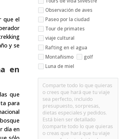
Tours de vida silvestre
Observación de aves
r que el
Paseo por la ciudad
operador
Tour de primates
trekking
viaje cultural
año y se
Rafting en el agua
Montañismo
golf
Luna de miel
ña en
las que
ata para
nacional
 bosque
r día en
que sólo