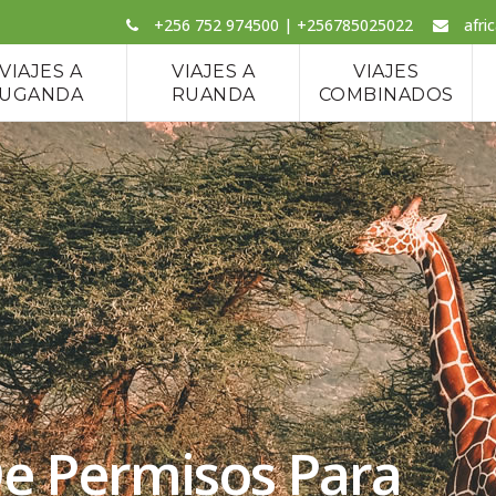
+256 752 974500 | +256785025022
afri
VIAJES A
VIAJES A
VIAJES
UGANDA
RUANDA
COMBINADOS
e Permisos Para