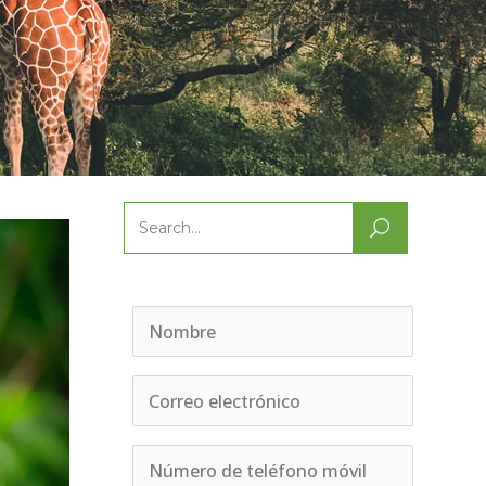
Search
for: