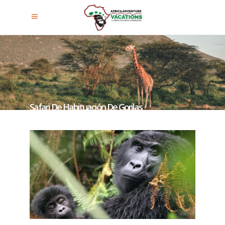
Safari De Habituación De Gorilas
De Uganda De 3 Días