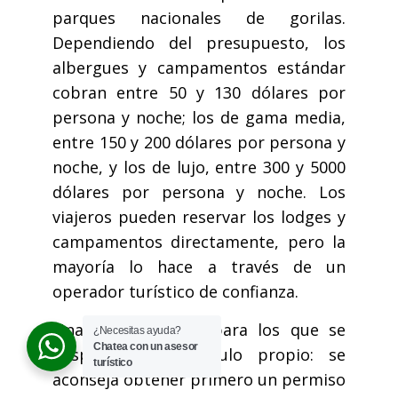
parques nacionales de gorilas.
Dependiendo del presupuesto, los
albergues y campamentos estándar
cobran entre 50 y 130 dólares por
persona y noche; los de gama media,
entre 150 y 200 dólares por persona y
noche, y los de lujo, entre 300 y 5000
dólares por persona y noche. Los
viajeros pueden reservar los lodges y
campamentos directamente, pero la
mayoría lo hace a través de un
operador turístico de confianza.
Una nota especial para los que se
¿Necesitas ayuda?
Chatea con un asesor
desplacen en vehículo propio: se
turístico
aconseja obtener primero un permiso