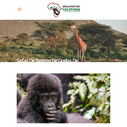
Safari De Rastreo De Gorilas De
Montaña En Uganda