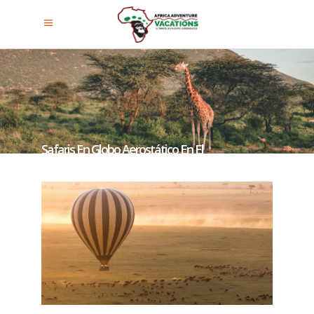
Safaris En Globo Aerostático En El
Parque Nacional Del Serengeti