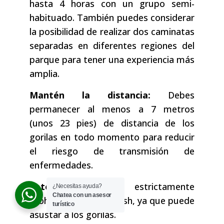
hasta 4 horas con un grupo semi-
habituado. También puedes considerar
la posibilidad de realizar dos caminatas
separadas en diferentes regiones del
parque para tener una experiencia más
amplia.
Mantén la distancia:
Debes
permanecer al menos a 7 metros
(unos 23 pies) de distancia de los
gorilas en todo momento para reducir
el riesgo de transmisión de
enfermedades.
Fotografía:
Está estrictamente
¿Necesitas ayuda?
Chatea con un asesor
prohibido el uso de flash, ya que puede
turístico
asustar a los gorilas.