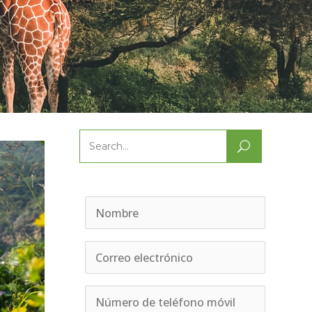
Search
for: