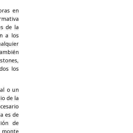
oras en
ormativa
s de la
n a los
alquier
 también
stones,
dos los
al o un
io de la
cesario
a es de
ción de
l monte