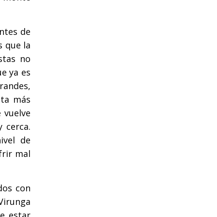
ntes de
s que la
stas no
e ya es
randes,
ata más
e vuelve
 cerca.
ivel de
frir mal
dos con
 Virunga
e estar