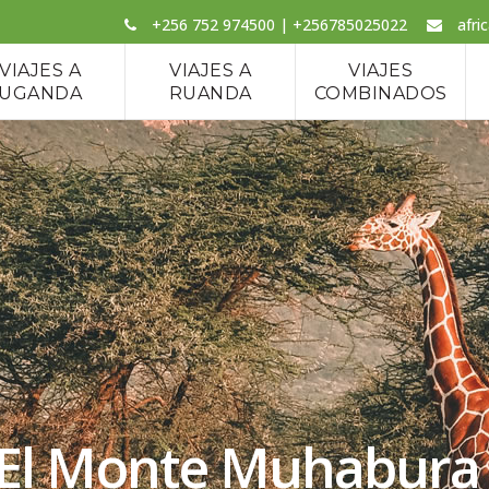
+256 752 974500 | +256785025022
afri
VIAJES A
VIAJES A
VIAJES
UGANDA
RUANDA
COMBINADOS
 El Monte Muhabura