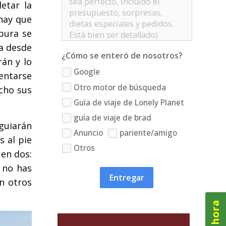
etar la
 hay que
bura se
a desde
¿Cómo se enteró de nosotros?
rán y lo
Google
entarse
Otro motor de búsqueda
echo sus
Guía de viaje de Lonely Planet
guía de viaje de brad
guiarán
Anuncio
pariente/amigo
s al pie
Otros
 en dos:
 no has
Entregar
n otros