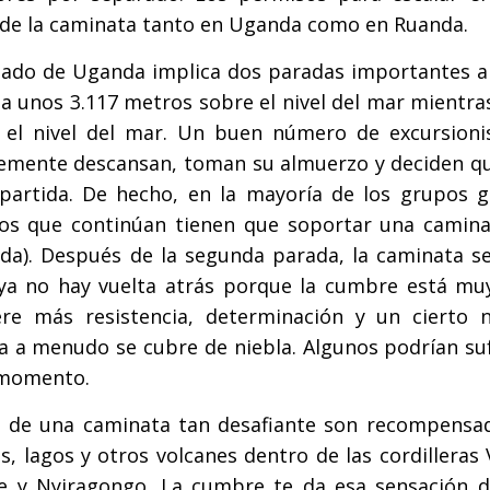
de la caminata tanto en Uganda como en Ruanda.
lado de Uganda implica dos paradas importantes a
 a unos 3.117 metros sobre el nivel del mar mientra
 el nivel del mar. Un buen número de excursioni
lemente descansan, toman su almuerzo y deciden qu
 partida. De hecho, en la mayoría de los grupos g
Los que continúan tienen que soportar una camin
rada). Después de la segunda parada, la caminata s
 ya no hay vuelta atrás porque la cumbre está muy
re más resistencia, determinación y un cierto n
ña a menudo se cubre de niebla. Algunos podrían su
e momento.
és de una caminata tan desafiante son recompensa
, lagos y otros volcanes dentro de las cordilleras
ke y Nyiragongo. La cumbre te da esa sensación d