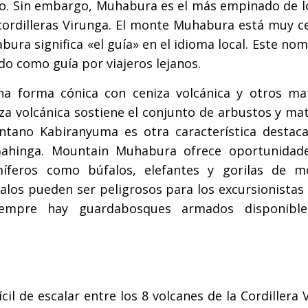
no. Sin embargo, Muhabura es el más empinado de l
cordilleras Virunga. El monte Muhabura está muy ce
ra significa «el guía» en el idioma local. Este no
o como guía por viajeros lejanos.
a forma cónica con ceniza volcánica y otros mat
niza volcánica sostiene el conjunto de arbustos y ma
antano Kabiranyuma es otra característica destac
ahinga. Mountain Muhabura ofrece oportunidad
íferos como búfalos, elefantes y gorilas de m
alos pueden ser peligrosos para los excursionistas
iempre hay guardabosques armados disponibl
l de escalar entre los 8 volcanes de la Cordillera 