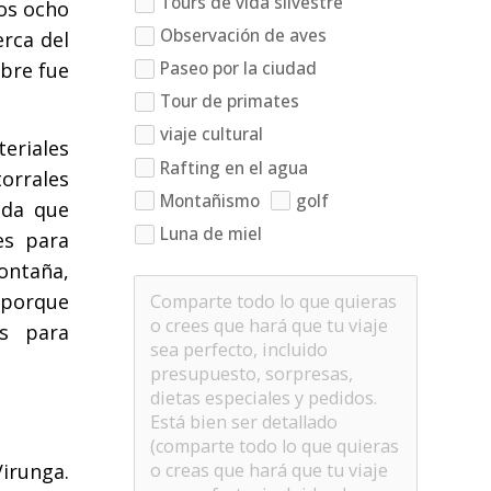
Tours de vida silvestre
os ocho
Observación de aves
rca del
mbre fue
Paseo por la ciudad
Tour de primates
viaje cultural
eriales
Rafting en el agua
torrales
Montañismo
golf
ada que
Luna de miel
es para
ontaña,
 porque
es para
Virunga.