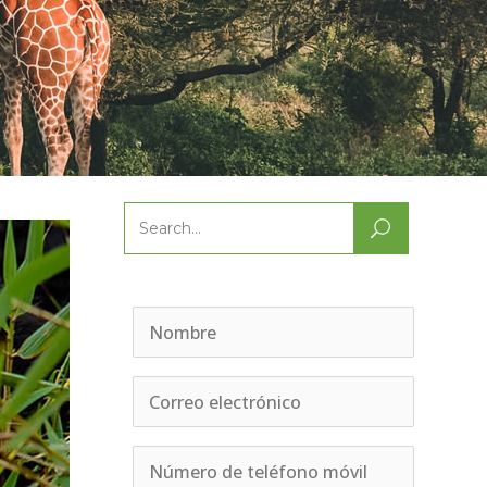
Search
for: