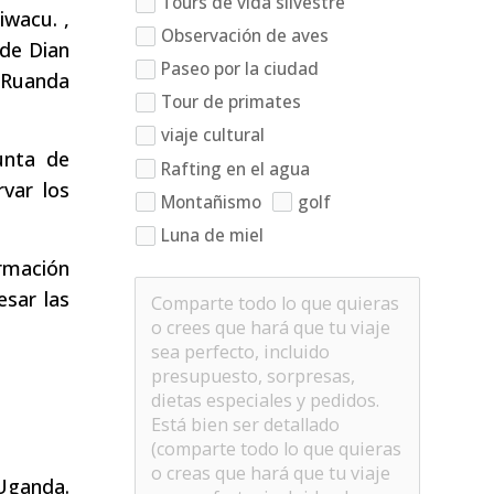
Tours de vida silvestre
iwacu. ,
Observación de aves
de Dian
Paseo por la ciudad
 Ruanda
Tour de primates
viaje cultural
unta de
Rafting en el agua
rvar los
Montañismo
golf
Luna de miel
rmación
esar las
 Uganda.