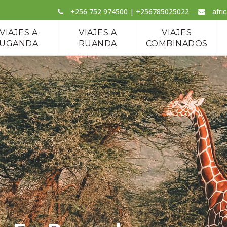
+256 752 974500 | +256785025022
afri
VIAJES A
VIAJES A
VIAJES
UGANDA
RUANDA
COMBINADOS