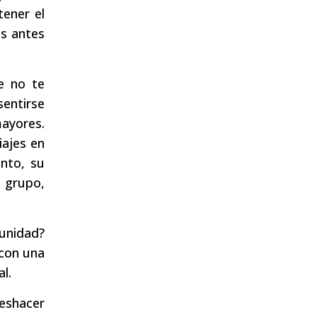
tener el
os antes
e no te
sentirse
ayores.
iajes en
anto, su
n grupo,
munidad?
 con una
l.
deshacer