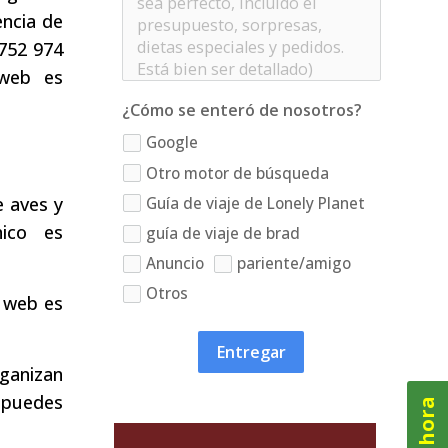
encia de
 752 974
 web es
¿Cómo se enteró de nosotros?
Google
Otro motor de búsqueda
e aves y
Guía de viaje de Lonely Planet
nico es
guía de viaje de brad
Anuncio
pariente/amigo
Otros
o web es
Entregar
rganizan
n puedes