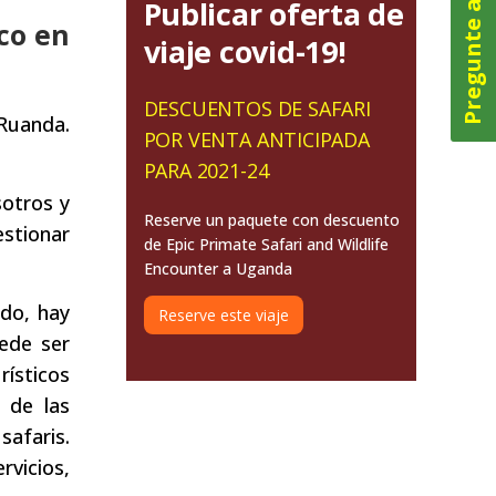
Pregunte ahora
Publicar oferta de
ico en
viaje covid-19!
DESCUENTOS DE SAFARI
 Ruanda.
POR VENTA ANTICIPADA
PARA 2021-24
sotros y
Reserve un paquete con descuento
stionar
de Epic Primate Safari and Wildlife
Encounter a Uganda
do, hay
Reserve este viaje
uede ser
ísticos
 de las
safaris.
vicios,