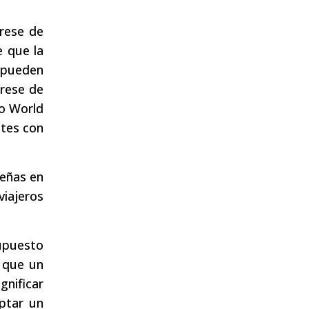
úrese de
 que la
 pueden
úrese de
mo World
ntes con
señas en
viajeros
supuesto
e que un
gnificar
ptar un