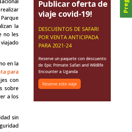
Nacional
Publicar oferta de
realizar
viaje covid-19!
 Parque
izan la
DESCUENTOS DE SAFARI
e no les
POR VENTA ANTICIPADA
 viajado
PARA 2021-24
Reserve un paquete con descuento
no en la
de Epic Primate Safari and Wildlife
ta para
Encounter a Uganda
ajes con
Reserve este viaje
es sobre
er a los
idad sin
guridad