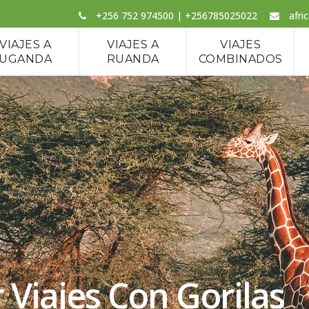
+256 752 974500 | +256785025022
afri
VIAJES A
VIAJES A
VIAJES
UGANDA
RUANDA
COMBINADOS
 Viajes Con Gorilas