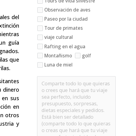
Tours de vida silvestre
Observación de aves
ales del
Paseo por la ciudad
xtinción
Tour de primates
ientras
viaje cultural
un guía
Rafting en el agua
ignados.
Montañismo
golf
ilas que
Luna de miel
ilas.
itantes
u dinero
e en sus
nción en
on otros
stria y