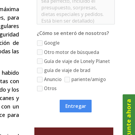
 máxima
es, para
egulares
¿Cómo se enteró de nosotros?
eguridad
ción de
Google
odas las
Otro motor de búsqueda
Guía de viaje de Lonely Planet
guía de viaje de brad
 habido
Anuncio
pariente/amigo
atas con
Otros
do y los
lcanes y
Pregunte ahora
 con un
Entregar
ce para