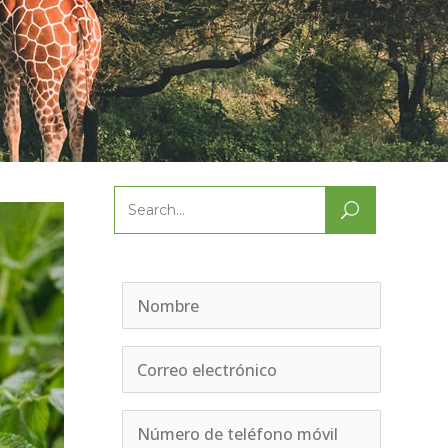
Search
for: